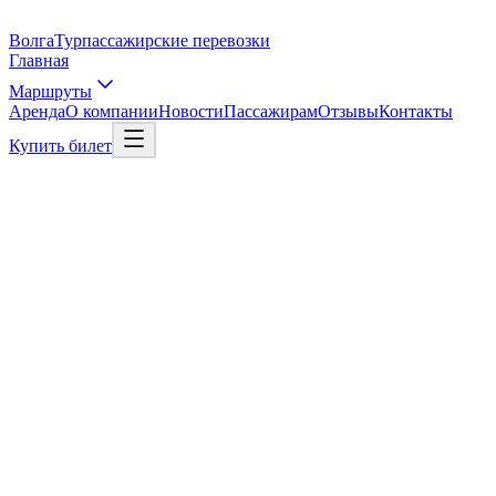
Волга
Тур
пассажирские перевозки
Главная
Маршруты
Аренда
О компании
Новости
Пассажирам
Отзывы
Контакты
Купить билет
Выбрать рейс
Рейс в Москву
01
/
03
Откуда