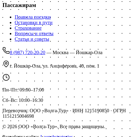
Пассажирам
Правила поездки
Остановки в пути
Страхование
Вопросы и ответы
Статьи и советы
8 (987) 720-20-20
—
Москва — Йошкар-Ола
г. Йошкар-Ола, ул. Анциферова, 40, пом. 1
Пн–Пт
:
09:00–17:00
Сб–Вс
:
10:00–16:30
Перевозчик:
ООО «Волга-Тур»
· ИНН
1215190850
· ОГРН
1151215004698
©
2026
ООО «Волга-Тур». Все права защищены.
Разработка сайта:
Launchstrategies