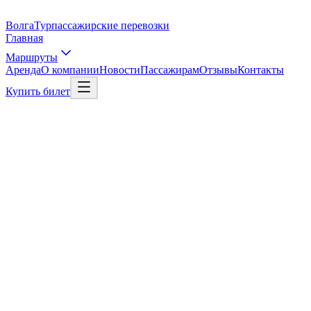
Волга
Тур
пассажирские перевозки
Главная
Маршруты
Аренда
О компании
Новости
Пассажирам
Отзывы
Контакты
Купить билет
Контакты
8 (987) 720-20-20
Москва — Йошкар-Ола