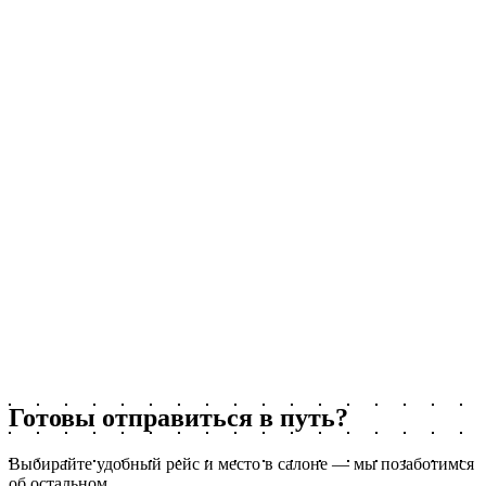
Имя
Телефон
Сообщение
Я ознакомлен с
условиями обработки персональных данных
и
даю согласие на их обработку для осуществления Оператором
предпринимательской деятельности в области продажи
товаров дистанционным способом, в т.ч. с использованием
сети «Интернет»; оказания сопутствующих логистических
услуг, а также иной обычной хозяйственной деятельности, в
т.ч. путем заключения и исполнения договоров с участием
субъектов персональных данных в качестве сторон,
выгодоприобретателей или поручителей по таким договорам
Готовы отправиться в путь?
Выбирайте удобный рейс и место в салоне — мы позаботимся
об остальном.