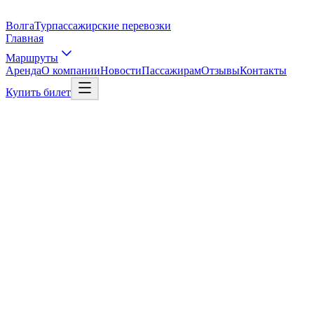
Волга
Тур
пассажирские перевозки
Главная
Маршруты
Аренда
О компании
Новости
Пассажирам
Отзывы
Контакты
Купить билет
Выбрать рейс
Рейс в Москву
01
/
03
Откуда