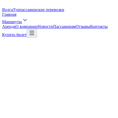
Волга
Тур
пассажирские перевозки
Главная
Маршруты
Аренда
О компании
Новости
Пассажирам
Отзывы
Контакты
Купить билет
Выбрать рейс
Рейс в Москву
01
/
03
Откуда