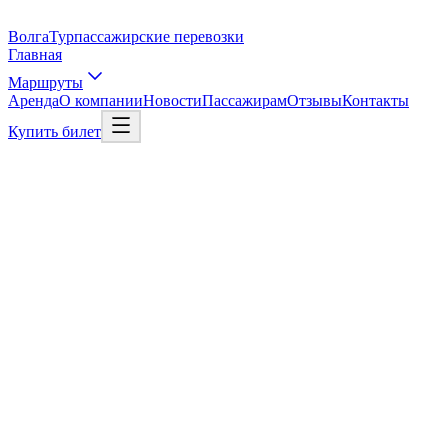
Волга
Тур
пассажирские перевозки
Главная
Маршруты
Аренда
О компании
Новости
Пассажирам
Отзывы
Контакты
Купить билет
Выбрать рейс
Рейс в Москву
01
/
03
Откуда