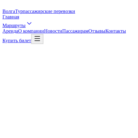
Волга
Тур
пассажирские перевозки
Главная
Маршруты
Аренда
О компании
Новости
Пассажирам
Отзывы
Контакты
Купить билет
Выбрать рейс
Рейс в Москву
01
/
03
Откуда