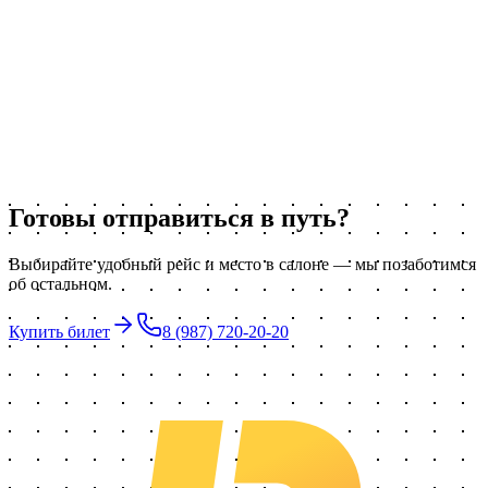
Фотографии групповой поездки в Иннополис.
Читать
Экскурсия в Великий Болгар
Фотографии групповой экскурсии в Великий Болгар.
Читать
Готовы отправиться в путь?
Выбирайте удобный рейс и место в салоне — мы позаботимся
об остальном.
Купить билет
8 (987) 720-20-20