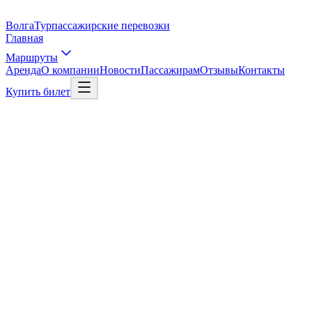
Волга
Тур
пассажирские перевозки
Главная
Маршруты
Аренда
О компании
Новости
Пассажирам
Отзывы
Контакты
Купить билет
Статьи и советы
Об аренде
Статья
Рассчитать стоимость
Все статьи об аренде
Читайте также
Поездка в Иннополис