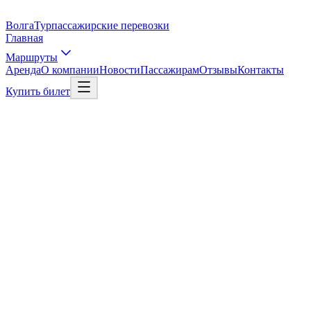
Волга
Тур
пассажирские перевозки
Главная
Маршруты
Аренда
О компании
Новости
Пассажирам
Отзывы
Контакты
Купить билет
Выбрать рейс
Рейс в Москву
01
/
03
Откуда