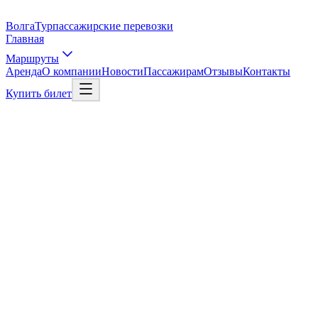
Волга
Тур
пассажирские перевозки
Главная
Маршруты
Аренда
О компании
Новости
Пассажирам
Отзывы
Контакты
Купить билет
Выбрать рейс
Рейс в Москву
01
/
03
Откуда