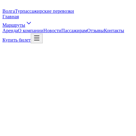
Волга
Тур
пассажирские перевозки
Главная
Маршруты
Аренда
О компании
Новости
Пассажирам
Отзывы
Контакты
Купить билет
Выбрать рейс
Рейс в Москву
01
/
03
Откуда