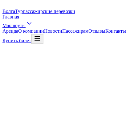
Волга
Тур
пассажирские перевозки
Главная
Маршруты
Аренда
О компании
Новости
Пассажирам
Отзывы
Контакты
Купить билет
Выбрать рейс
Рейс в Москву
01
/
03
Откуда