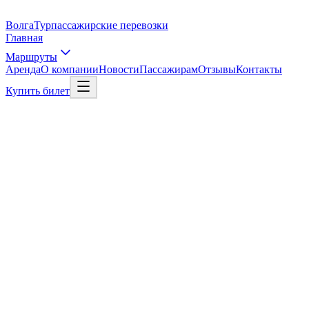
Волга
Тур
пассажирские перевозки
Главная
Маршруты
Аренда
О компании
Новости
Пассажирам
Отзывы
Контакты
Купить билет
Выбрать рейс
Рейс в Москву
01
/
03
Откуда