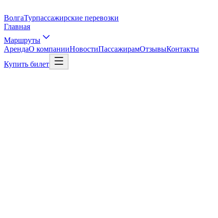
Волга
Тур
пассажирские перевозки
Главная
Маршруты
Аренда
О компании
Новости
Пассажирам
Отзывы
Контакты
Купить билет
Выбрать рейс
Рейс в Москву
01
/
03
Откуда